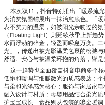
本次双11，抖音特别推出「暖系流
为消费氛围铺展出一抹治愈底色。「暖系」
表不费力的温柔，如被阳光亲吻过的氛
（Floating Light）则延续秋季上
水面浮动的碎金，轻盈而瞬息万变。二
光」，传递出被光影温柔包裹的松弛与
舒适、安心与被温柔环抱的角落，皆是
这一趋势也全面覆盖抖音电商多个核
低饱和暖调与细腻微光的质感表达；个
与柔和光泽感为核心；服饰与家居家电
融入设计与材质；母婴用品结合柔光质
护宝宝成长；食品则从包装的鎏金暖调