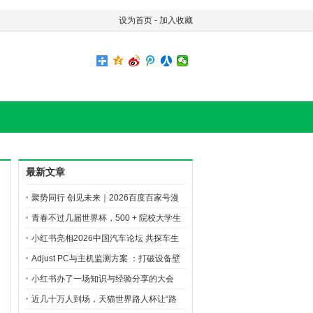
设为首页
-
加入收藏
最新文章
聚势同行 创见未来｜2026百度百家号漫
剧创作先享会精彩直击
青春不过几届世界杯，500 + 院校大学生
的 AI 逐梦之旅
小红书亮相2026中国汽车论坛 共探车生
活行业新增长
Adjust PC与主机监测方案 ：打破设备壁
垒，洞悉玩家全旅程
小红书办了一场知识与经验分享的大会
近几十万人到场，天猫世界路人杯让“路