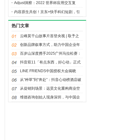
人”球迷坐上主桌
Adjust洞察：2022 世界杯应用交互复
盘，解锁 2026 赛事营销启示
内容原生共创！京东×快手科幻短剧，引
爆夏日降温家电消费热潮
热门文章
云峰莫干山故事片首登央视 | 取予之
间，天下安居
创新品牌叙事方式，助力中国企业年
轻化发展——《大国品牌》之“我说我
百岁山深度携手2025广州马拉松赛：
品牌”创新传播活动
让奔跑闪耀湾区，让坚持值得珍视
抖音双11「有点东西，好心动」正式
官宣，重磅内容惊喜来袭！
LINE FRIENDS中国授权大会揭晓
2026年战略：聚焦多元IP生态、年轻
从“种草”到“奔赴”：抖音心动榜酒店破
流量场域与经典价值焕新
局“情绪经济”，再造旅行消费需求
从促销到场景：远昊文化重构商业空
间的吸引力法则
维德咨询创始人现身深圳，与中国企
业共探出海合规新路径