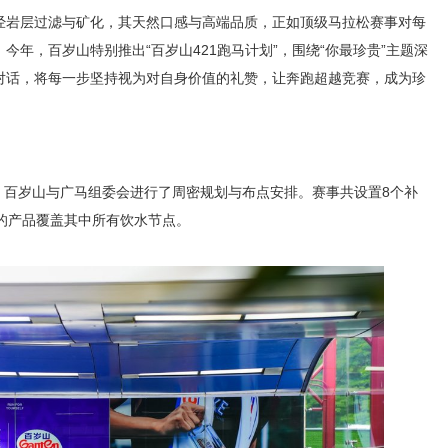
经岩层过滤与矿化，其天然口感与高端品质，正如顶级马拉松赛事对每
年，百岁山特别推出“百岁山421跑马计划”，围绕“你最珍贵”主题深
对话，将每一步坚持视为对自身价值的礼赞，让奔跑超越竞赛，成为珍
求，百岁山与广马组委会进行了周密规划与布点安排。赛事共设置8个补
的产品覆盖其中所有饮水节点。