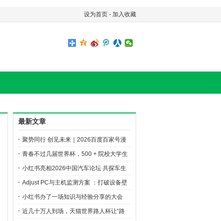
设为首页
-
加入收藏
最新文章
聚势同行 创见未来｜2026百度百家号漫
剧创作先享会精彩直击
青春不过几届世界杯，500 + 院校大学生
的 AI 逐梦之旅
小红书亮相2026中国汽车论坛 共探车生
活行业新增长
Adjust PC与主机监测方案 ：打破设备壁
垒，洞悉玩家全旅程
小红书办了一场知识与经验分享的大会
近几十万人到场，天猫世界路人杯让“路