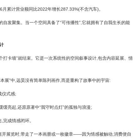
月累计营业额同比2022年增长287.33%(不含汽车)。
的自发聚集。当一个空间具备了“可传播性”,它就拥有了自我生长的能
计
“搭个打卡墙”就结束。它是一次系统性的空间叙事设计,包含内容延展、情
新绘本展”中,远昊没有简单陈列画作,而是重构了故事中的宇宙:
成仪式感;
光缓缓亮起,还原原著中“我守时点灯”的孤独与浪漫;
念,完成情感闭环。
人离开展览时,带走了一本画册或一枚徽章——因为情感被触动,消费便自