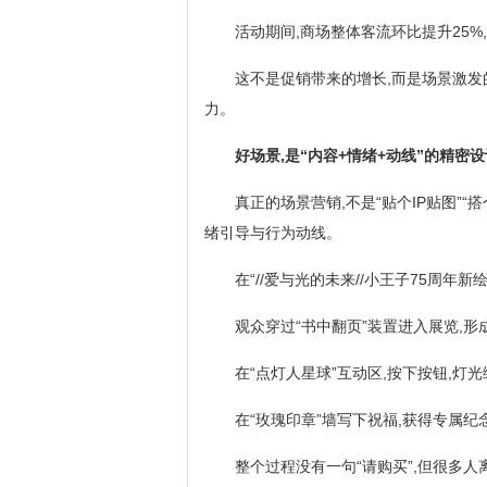
活动期间,商场整体客流环比提升25%,6
这不是促销带来的增长,而是场景激发
力。
好场景,是“内容+情绪+动线”的精密设
真正的场景营销,不是“贴个IP贴图”
绪引导与行为动线。
在“//爱与光的未来//小王子75周年
观众穿过“书中翻页”装置进入展览,形
在“点灯人星球”互动区,按下按钮,灯
在“玫瑰印章”墙写下祝福,获得专属纪
整个过程没有一句“请购买”,但很多