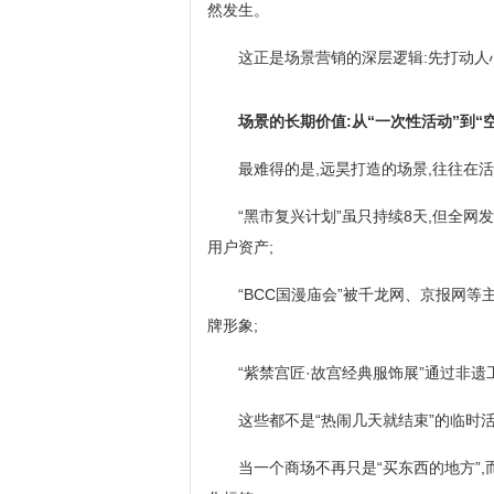
然发生。
这正是场景营销的深层逻辑:先打动人
场景的长期价值:从“一次性活动”到“
最难得的是,远昊打造的场景,往往在
“黑市复兴计划”虽只持续8天,但全网发
用户资产;
“BCC国漫庙会”被千龙网、京报网
牌形象;
“紫禁宫匠·故宫经典服饰展”通过非
这些都不是“热闹几天就结束”的临时
当一个商场不再只是“买东西的地方”,