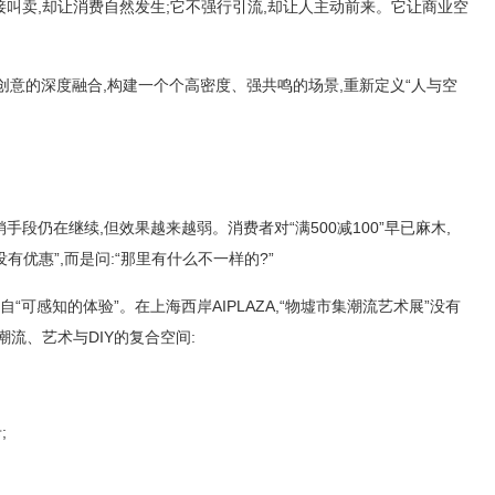
接叫卖,却让消费自然发生;它不强行引流,却让人主动前来。它让商业空
与创意的深度融合,构建一个个高密度、强共鸣的场景,重新定义“人与空
段仍在继续,但效果越来越弱。消费者对“满500减100”早已麻木,
有优惠”,而是问:“那里有什么不一样的?”
“可感知的体验”。在上海西岸AIPLAZA,“物墟市集潮流艺术展”没有
流、艺术与DIY的复合空间:
;