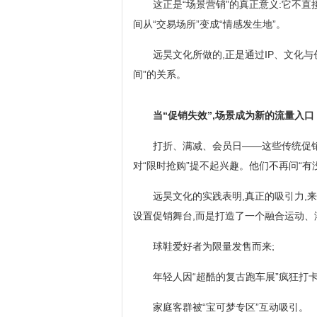
这正是“场景营销”的真正意义:它不直
间从“交易场所”变成“情感发生地”。
远昊文化所做的,正是通过IP、文化
间”的关系。
当“促销失效”,场景成为新的流量入口
打折、满减、会员日——这些传统促销手
对“限时抢购”提不起兴趣。他们不再问“有没
远昊文化的实践表明,真正的吸引力,来自
设置促销舞台,而是打造了一个融合运动、潮
球鞋爱好者为限量发售而来;
年轻人因“超酷的复古跑车展”疯狂打卡
家庭客群被“宝可梦专区”互动吸引。