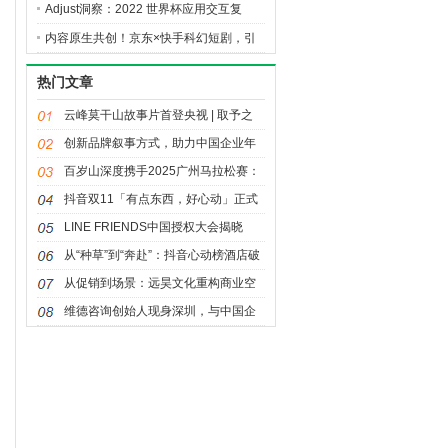
人”球迷坐上主桌
Adjust洞察：2022 世界杯应用交互复
盘，解锁 2026 赛事营销启示
内容原生共创！京东×快手科幻短剧，引
爆夏日降温家电消费热潮
热门文章
云峰莫干山故事片首登央视 | 取予之
间，天下安居
创新品牌叙事方式，助力中国企业年
轻化发展——《大国品牌》之“我说我
百岁山深度携手2025广州马拉松赛：
品牌”创新传播活动
让奔跑闪耀湾区，让坚持值得珍视
抖音双11「有点东西，好心动」正式
官宣，重磅内容惊喜来袭！
LINE FRIENDS中国授权大会揭晓
2026年战略：聚焦多元IP生态、年轻
从“种草”到“奔赴”：抖音心动榜酒店破
流量场域与经典价值焕新
局“情绪经济”，再造旅行消费需求
从促销到场景：远昊文化重构商业空
间的吸引力法则
维德咨询创始人现身深圳，与中国企
业共探出海合规新路径