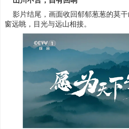
山川不言，自有回响
影片结尾，画面收回郁郁葱葱的莫干
窗远眺，目光与远山相接。