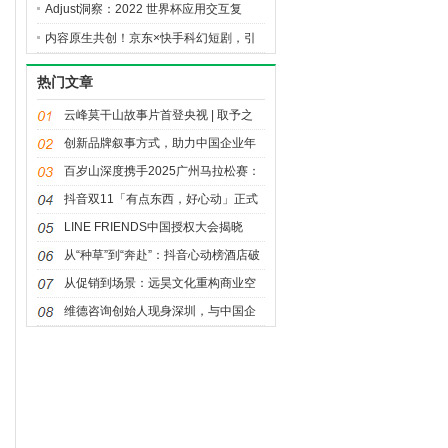
人”球迷坐上主桌
Adjust洞察：2022 世界杯应用交互复
盘，解锁 2026 赛事营销启示
内容原生共创！京东×快手科幻短剧，引
爆夏日降温家电消费热潮
热门文章
云峰莫干山故事片首登央视 | 取予之
间，天下安居
创新品牌叙事方式，助力中国企业年
轻化发展——《大国品牌》之“我说我
百岁山深度携手2025广州马拉松赛：
品牌”创新传播活动
让奔跑闪耀湾区，让坚持值得珍视
抖音双11「有点东西，好心动」正式
官宣，重磅内容惊喜来袭！
LINE FRIENDS中国授权大会揭晓
2026年战略：聚焦多元IP生态、年轻
从“种草”到“奔赴”：抖音心动榜酒店破
流量场域与经典价值焕新
局“情绪经济”，再造旅行消费需求
从促销到场景：远昊文化重构商业空
间的吸引力法则
维德咨询创始人现身深圳，与中国企
业共探出海合规新路径