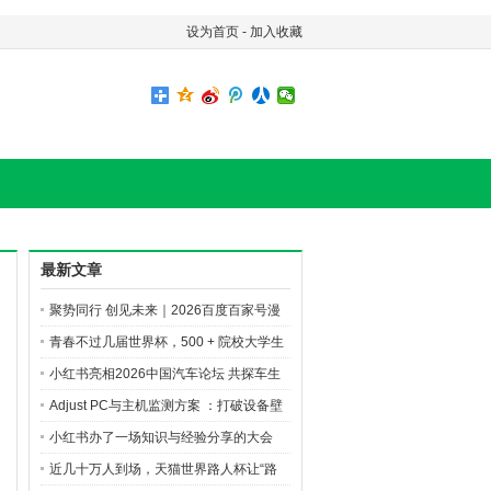
设为首页
-
加入收藏
最新文章
聚势同行 创见未来｜2026百度百家号漫
剧创作先享会精彩直击
青春不过几届世界杯，500 + 院校大学生
的 AI 逐梦之旅
小红书亮相2026中国汽车论坛 共探车生
活行业新增长
Adjust PC与主机监测方案 ：打破设备壁
垒，洞悉玩家全旅程
小红书办了一场知识与经验分享的大会
近几十万人到场，天猫世界路人杯让“路