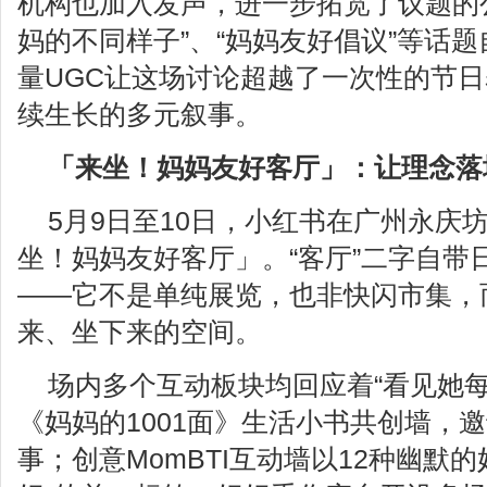
机构也加入发声，进一步拓宽了议题的
妈的不同样子”、“妈妈友好倡议”等话
量UGC让这场讨论超越了一次性的节
续生长的多元叙事。
「来坐！妈妈友好客厅」：
让
理念
落
5月9日至10日，小红书在广州永庆
坐！妈妈友好客厅」。“客厅”二字自带
——它不是单纯展览，也非快闪市集，
来、坐下来的空间。
场内多个互动板块均回应着“看见她每
《妈妈的1001面》生活小书共创墙，
事；创意MomBTI互动墙以12种幽默