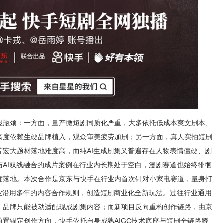
显瓶颈：一方面，量产微短剧同质化严重，大多依托低成本爽文剧本、
高度依赖生硬品牌植入，观众审美疲劳加剧；另一方面，真人实拍短剧
等宏大题材落地难度高，而纯AI生成剧集又普遍存在人物表情僵硬、剧
与AI双线融合的成片案例在行业内长期处于空白，漫剧赛道也始终徘徊
度落地。本次合作是京东与快手在行业内首次针对小家电赛道，量身打
行业沿用多年的内容合作规则，创造短剧商业化全新玩法。过往行业通用
，品牌只能被动适配现成剧集内容；而新项目反向重构创作链路，由京
置锚定创作方向，快手依托自身成熟AIGC技术底座与短剧全链路孵