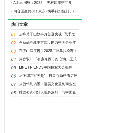
人”球迷坐上主桌
Adjust洞察：2022 世界杯应用交互复
盘，解锁 2026 赛事营销启示
内容原生共创！京东×快手科幻短剧，引
爆夏日降温家电消费热潮
热门文章
云峰莫干山故事片首登央视 | 取予之
间，天下安居
创新品牌叙事方式，助力中国企业年
轻化发展——《大国品牌》之“我说我
百岁山深度携手2025广州马拉松赛：
品牌”创新传播活动
让奔跑闪耀湾区，让坚持值得珍视
抖音双11「有点东西，好心动」正式
官宣，重磅内容惊喜来袭！
LINE FRIENDS中国授权大会揭晓
2026年战略：聚焦多元IP生态、年轻
从“种草”到“奔赴”：抖音心动榜酒店破
流量场域与经典价值焕新
局“情绪经济”，再造旅行消费需求
从促销到场景：远昊文化重构商业空
间的吸引力法则
维德咨询创始人现身深圳，与中国企
业共探出海合规新路径