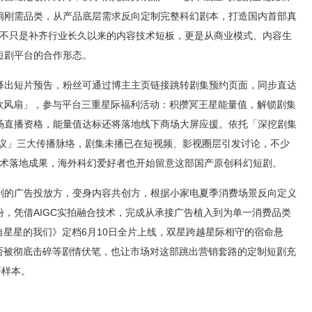
扇刚需品类，从产品底层需求反向定制完整科幻剧本，打造国内首部真
，不只是补齐行业长久以来的内容技术短板，更是从商业模式、内容生
短剧平台的合作形态。
释出短片预告，粉丝可通过博主主页链接跳转剧集预约页面，同步直达
同款风扇」，参与平台三重星际福利活动：积攒冥王星能量值，解锁剧集
场直播资格，能量值达标还将落地线下商场大屏应援。依托「深挖剧集
热议」三大传播脉络，剧集未播已在短视频、影视圈层引发讨论，不少
技术落地成果，海外科幻爱好者也开始留意这部国产原创科幻短剧。
剧的广告投放方，变身内容共创方，根据小家电夏季消费场景反向定义
，凭借AIGC实拍融合技术，完成从承接广告植入到为单一消费品类
自星星的我们》定档6月10日全片上线，双星跨越星际相守的宿命悬
能否被彻底击碎等剧情伏笔，也让市场对这部跳出营销套路的定制短剧充
杆样本。