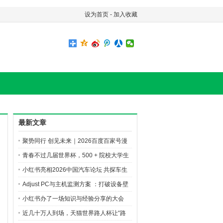
设为首页
-
加入收藏
最新文章
聚势同行 创见未来｜2026百度百家号漫
剧创作先享会精彩直击
青春不过几届世界杯，500 + 院校大学生
的 AI 逐梦之旅
小红书亮相2026中国汽车论坛 共探车生
活行业新增长
Adjust PC与主机监测方案 ：打破设备壁
垒，洞悉玩家全旅程
小红书办了一场知识与经验分享的大会
近几十万人到场，天猫世界路人杯让“路