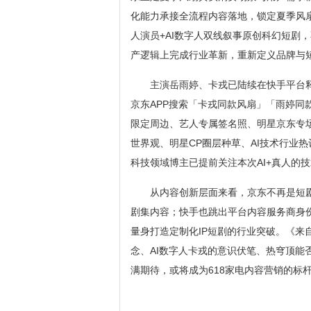
化能力承接全流程内容落地，锁定夏季风
人演员+AI数字人双线叙事原创科幻短剧
产逻辑上完成行业革新，重新定义品牌与
主演岳雨婷、卡戎已陆续在快手平台
京东APP搜索「卡戎同款风扇」「雨婷
限定周边、艺人专属签名照、明星京东专
世界观、明星CP圈层种草、AI技术行业
科技领域博主已提前关注本次AI+真人的
从内容创新层面来看，京东不再是短
剧集内容；快手也跳出平台内容服务商身份
量身打造定制化IP短剧的行业突破。《来
念、AI数字人卡戎的意识伏笔、热穹顶
满期待，或将成为618家电内容营销的标