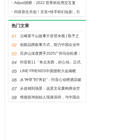
人”球迷坐上主桌
Adjust洞察：2022 世界杯应用交互复
盘，解锁 2026 赛事营销启示
内容原生共创！京东×快手科幻短剧，引
爆夏日降温家电消费热潮
热门文章
云峰莫干山故事片首登央视 | 取予之
间，天下安居
创新品牌叙事方式，助力中国企业年
轻化发展——《大国品牌》之“我说我
百岁山深度携手2025广州马拉松赛：
品牌”创新传播活动
让奔跑闪耀湾区，让坚持值得珍视
抖音双11「有点东西，好心动」正式
官宣，重磅内容惊喜来袭！
LINE FRIENDS中国授权大会揭晓
2026年战略：聚焦多元IP生态、年轻
从“种草”到“奔赴”：抖音心动榜酒店破
流量场域与经典价值焕新
局“情绪经济”，再造旅行消费需求
从促销到场景：远昊文化重构商业空
间的吸引力法则
维德咨询创始人现身深圳，与中国企
业共探出海合规新路径