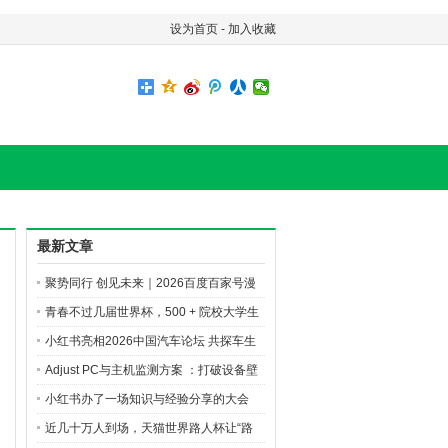
设为首页
-
加入收藏
最新文章
聚势同行 创见未来｜2026百度百家号漫
剧创作先享会精彩直击
青春不过几届世界杯，500 + 院校大学生
的 AI 逐梦之旅
小红书亮相2026中国汽车论坛 共探车生
活行业新增长
Adjust PC与主机监测方案 ：打破设备壁
垒，洞悉玩家全旅程
小红书办了一场知识与经验分享的大会
近几十万人到场，天猫世界路人杯让“路