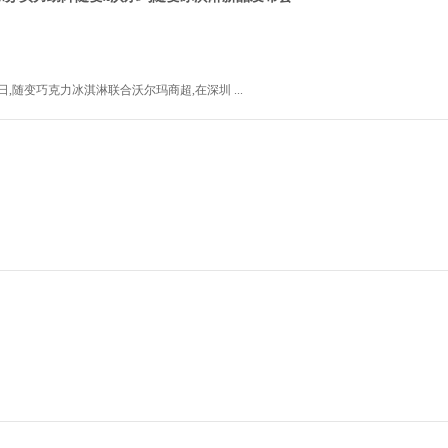
20日,随变巧克力冰淇淋联合沃尔玛商超,在深圳 ...
2024年1月20日 14:15:2