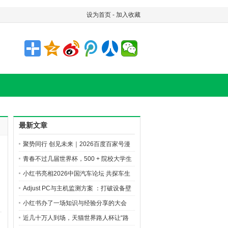
设为首页
-
加入收藏
最新文章
聚势同行 创见未来｜2026百度百家号漫
剧创作先享会精彩直击
青春不过几届世界杯，500 + 院校大学生
的 AI 逐梦之旅
小红书亮相2026中国汽车论坛 共探车生
活行业新增长
Adjust PC与主机监测方案 ：打破设备壁
垒，洞悉玩家全旅程
小红书办了一场知识与经验分享的大会
近几十万人到场，天猫世界路人杯让“路
6