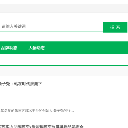
搜 索
品牌动态
人物动态
O聂子尧：站在时代浪潮下
知名度的第三方SDK平台的创始人,聂子尧的行 ...
和苏实力助阵随变x沃尔玛随变冰淇淋新品发布会
2025年1月17日 17:43:1