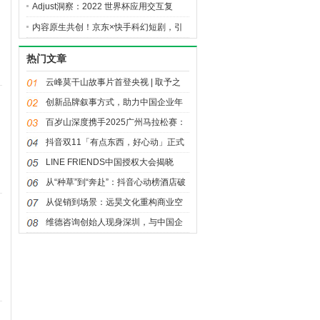
人”球迷坐上主桌
Adjust洞察：2022 世界杯应用交互复
盘，解锁 2026 赛事营销启示
内容原生共创！京东×快手科幻短剧，引
爆夏日降温家电消费热潮
热门文章
云峰莫干山故事片首登央视 | 取予之
间，天下安居
创新品牌叙事方式，助力中国企业年
5
轻化发展——《大国品牌》之“我说我
百岁山深度携手2025广州马拉松赛：
品牌”创新传播活动
让奔跑闪耀湾区，让坚持值得珍视
抖音双11「有点东西，好心动」正式
官宣，重磅内容惊喜来袭！
LINE FRIENDS中国授权大会揭晓
2026年战略：聚焦多元IP生态、年轻
从“种草”到“奔赴”：抖音心动榜酒店破
流量场域与经典价值焕新
局“情绪经济”，再造旅行消费需求
从促销到场景：远昊文化重构商业空
间的吸引力法则
维德咨询创始人现身深圳，与中国企
业共探出海合规新路径